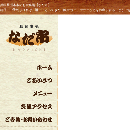
兵庫県洲本市のお食事処【なだ市】
前日にご予約頂ければ、潜ってとってきた由良のウニ、サザエなどをお出しすることがで