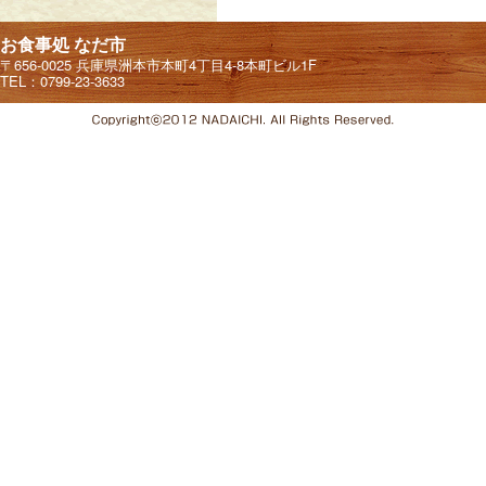
お食事処 なだ市
〒656-0025 兵庫県洲本市本町4丁目4-8本町ビル1F
TEL：0799-23-3633