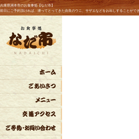
兵庫県洲本市のお食事処【なだ市】
前日にご予約頂ければ、潜ってとってきた由良のウニ、サザエなどをお出しすることがで