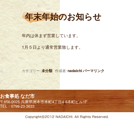
年末年始のお知らせ
年内は休まず営業しています。
1月５日より通常営業致します。
カテゴリー:
未分類
作成者:
nadaichi
パーマリンク
お食事処 なだ市
〒656-0025 兵庫県洲本市本町4丁目4-8本町ビル1F
TEL：0799-23-3633