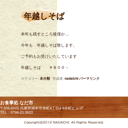
年越しそば
本年も残すところ後僅か…
今年も 年越しそば致します。
ご予約もお受けいたしています
年越しそば ￥８００－
カテゴリー:
未分類
作成者:
nadaichi
パーマリンク
お食事処 なだ市
〒656-0025 兵庫県洲本市本町4丁目4-8本町ビル1F
TEL：0799-23-3633