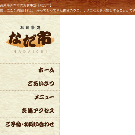
兵庫県洲本市のお食事処【なだ市】
前日にご予約頂ければ、潜ってとってきた由良のウニ、サザエなどをお出しすることがで