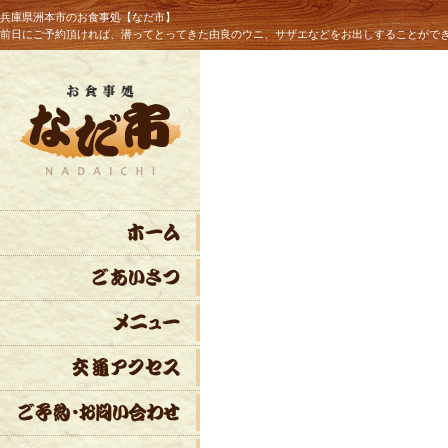
兵庫県洲本市のお食事処【なだ市】
前日にご予約頂ければ、潜ってとってきた由良のウニ、サザエなどをお出しすることがで