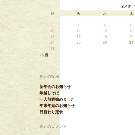
2018年
月
火
水
木
3
4
5
6
10
11
12
13
17
18
19
20
24
25
26
27
31
« 9月
最近の投稿
新年会のお知らせ
年越しそば
一人前鍋始めました
年末年始のお知らせ
日替わり定食
最近のコメント