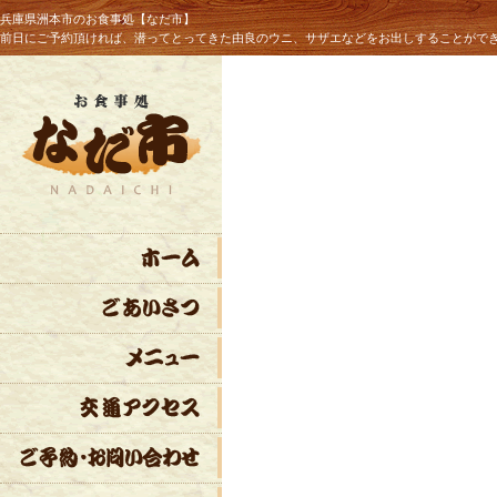
兵庫県洲本市のお食事処【なだ市】
前日にご予約頂ければ、潜ってとってきた由良のウニ、サザエなどをお出しすることがで