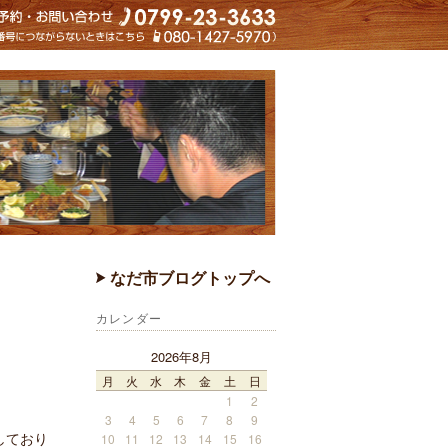
なだ市ブログトップへ
カレンダー
2026年8月
月
火
水
木
金
土
日
1
2
3
4
5
6
7
8
9
しており
10
11
12
13
14
15
16