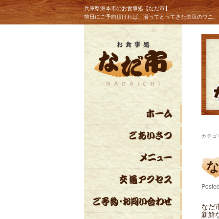
兵庫県洲本市のお食事処【なだ市】
前日にご予約頂ければ、潜ってとってきた由良のウニ、
カテゴ
Poste
なだ
新鮮