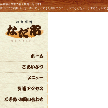
兵庫県洲本市のお食事処【なだ市】
前日にご予約頂ければ、潜ってとってきた由良のウニ、サザエなどをお出しすることがで