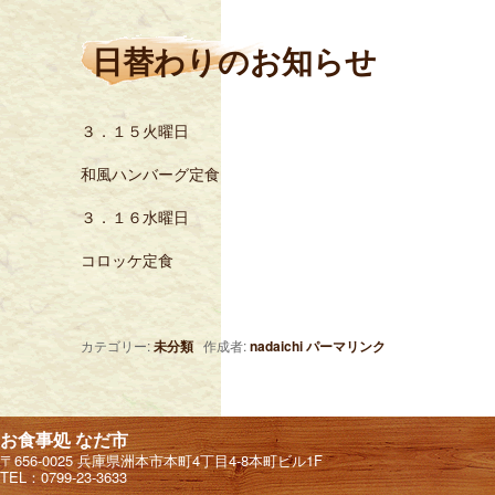
日替わりのお知らせ
３．１５火曜日
和風ハンバーグ定食
３．１６水曜日
コロッケ定食
カテゴリー:
未分類
作成者:
nadaichi
パーマリンク
お食事処 なだ市
〒656-0025 兵庫県洲本市本町4丁目4-8本町ビル1F
TEL：0799-23-3633