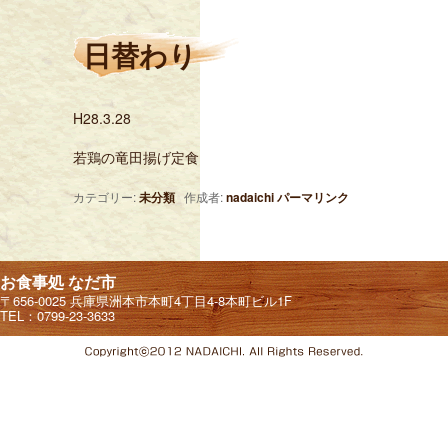
日替わり
H28.3.28
若鶏の竜田揚げ定食
カテゴリー:
未分類
作成者:
nadaichi
パーマリンク
お食事処 なだ市
〒656-0025 兵庫県洲本市本町4丁目4-8本町ビル1F
TEL：0799-23-3633