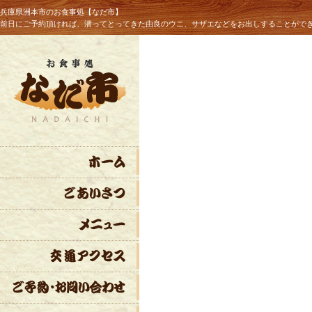
兵庫県洲本市のお食事処【なだ市】
前日にご予約頂ければ、潜ってとってきた由良のウニ、サザエなどをお出しすることがで