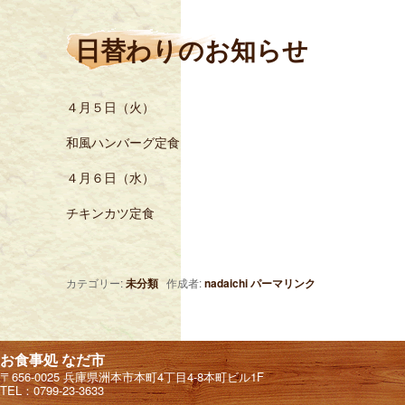
日替わりのお知らせ
４月５日（火）
和風ハンバーグ定食
４月６日（水）
チキンカツ定食
カテゴリー:
未分類
作成者:
nadaichi
パーマリンク
お食事処 なだ市
〒656-0025 兵庫県洲本市本町4丁目4-8本町ビル1F
TEL：0799-23-3633