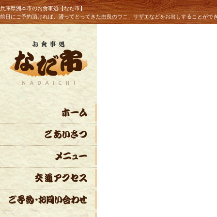
兵庫県洲本市のお食事処【なだ市】
前日にご予約頂ければ、潜ってとってきた由良のウニ、サザエなどをお出しすることがで