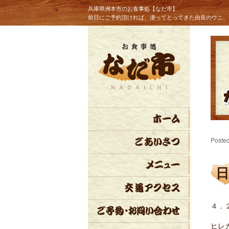
兵庫県洲本市のお食事処【なだ市】
前日にご予約頂ければ、潜ってとってきた由良のウニ、
Poste
４．
ヒレ