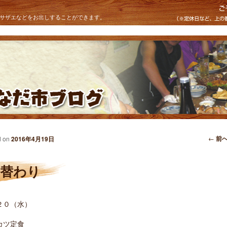
サザエなどをお出しすることができます。
投稿
←
前
d on
2016年4月19日
日替わり
２０（水）
カツ定食