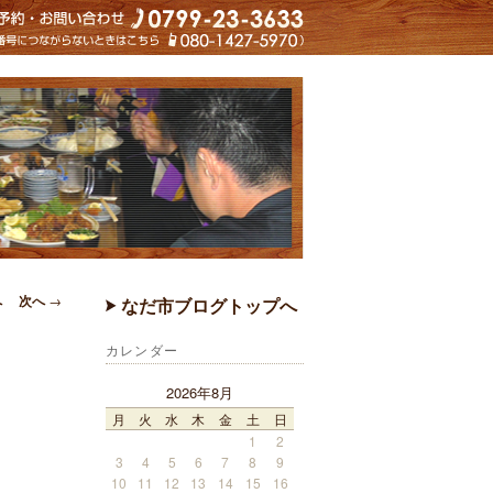
ナビゲー
へ
次へ
→
なだ市ブログトップへ
ション
カレンダー
2026年8月
月
火
水
木
金
土
日
1
2
3
4
5
6
7
8
9
10
11
12
13
14
15
16